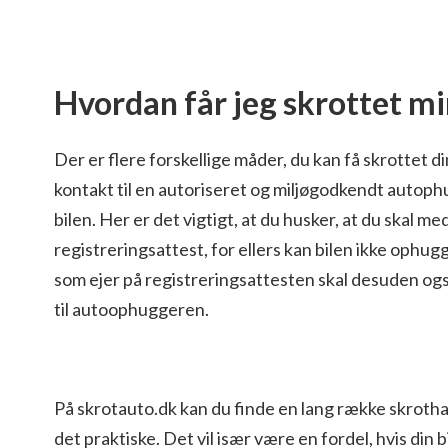
Hvordan får jeg skrottet mi
Der er flere forskellige måder, du kan få skrottet di
kontakt til en autoriseret og miljøgodkendt autoph
bilen. Her er det vigtigt, at du husker, at du skal m
registreringsattest, for ellers kan bilen ikke ophugg
som ejer på registreringsattesten skal desuden og
til autoophuggeren.
På skrotauto.dk kan du finde en lang række skrothan
det praktiske. Det vil især være en fordel, hvis din bi