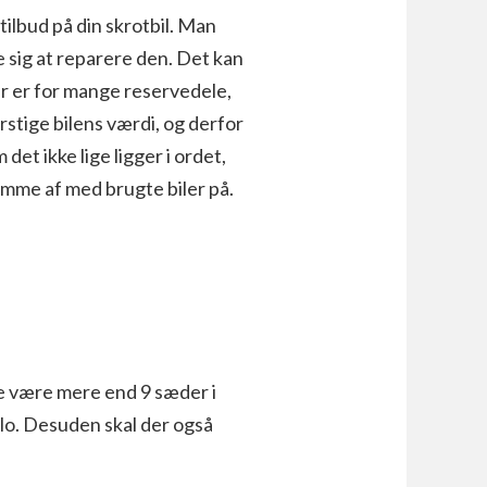
ilbud på din skrotbil. Man
le sig at reparere den. Det kan
der er for mange reservedele,
rstige bilens værdi, og derfor
det ikke lige ligger i ordet,
komme af med brugte biler på.
kke være mere end 9 sæder i
ilo. Desuden skal der også