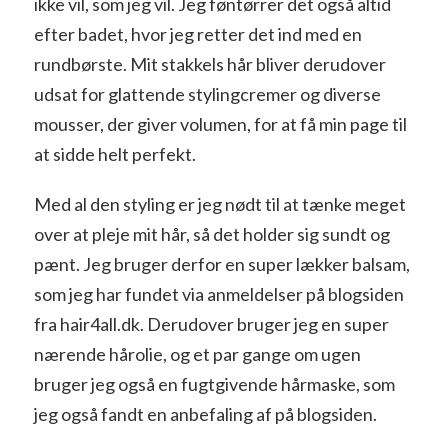
ikke vil, som jeg vil. Jeg føntørrer det også altid
efter badet, hvor jeg retter det ind med en
rundbørste. Mit stakkels hår bliver derudover
udsat for glattende stylingcremer og diverse
mousser, der giver volumen, for at få min page til
at sidde helt perfekt.
Med al den styling er jeg nødt til at tænke meget
over at pleje mit hår, så det holder sig sundt og
pænt. Jeg bruger derfor en super lækker balsam,
som jeg har fundet via anmeldelser på blogsiden
fra hair4all.dk. Derudover bruger jeg en super
nærende hårolie, og et par gange om ugen
bruger jeg også en fugtgivende hårmaske, som
jeg også fandt en anbefaling af på blogsiden.